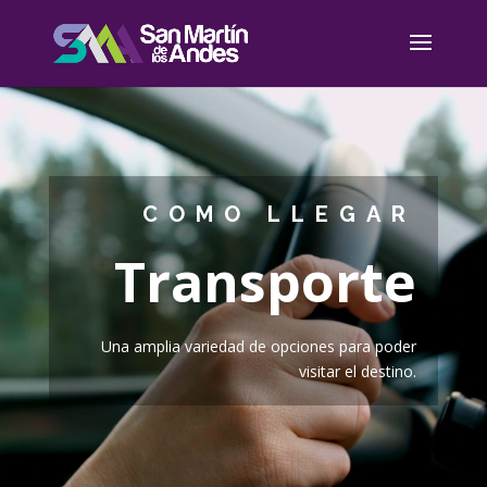
Reproductor
de
vídeo
COMO LLEGAR
Transporte
Una amplia variedad de opciones para poder
visitar el destino.