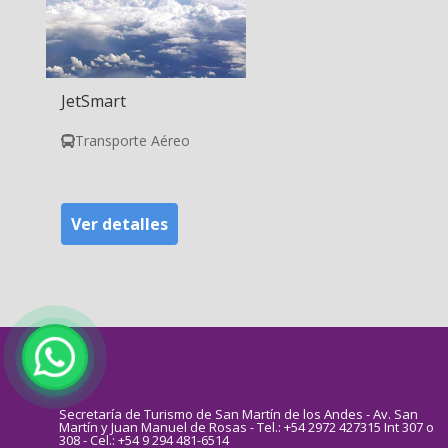
JetSmart
Transporte Aéreo
Ver detalles
Secretaría de Turismo de San Martín de los Andes - Av. San
Martín y Juan Manuel de Rosas - Tel.: +54 2972 427315 Int 307 o
308 - Cel.: +54 9 294 481-6514