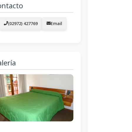
ontacto
(02972) 427769
Email
lería