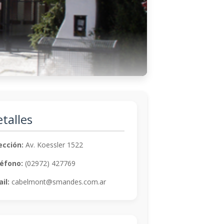
talles
ección:
Av. Koessler 1522
éfono:
(02972) 427769
il:
cabelmont@smandes.com.ar