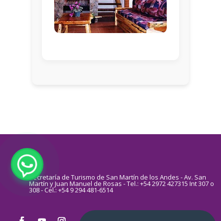
Secretaría de Turismo de San Martín de los Andes - Av. San
Martín y Juan Manuel de Rosas - Tel.: +54 2972 427315 Int 307 o
308 - Cel.: +54 9 294 481-6514