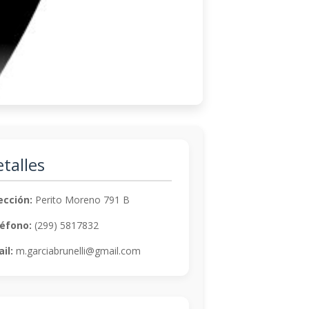
talles
ección:
Perito Moreno 791 B
éfono:
(299) 5817832
il:
m.garciabrunelli@gmail.com