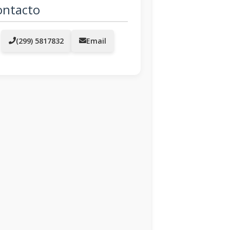
ontacto
(299) 5817832
Email