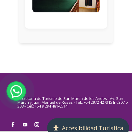
Secretaría de Turismo de San Martín de los Andes - Av. San
Martín y Juan Manuel de Rosas - Tel.: +54 2972 427315 Int 307 o
308 - Cel.: +54 9 294 481-6514
Accesibilidad Turistica