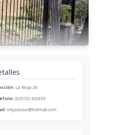
talles
ección:
La Rioja 26
éfono:
(02972) 420659
il:
orlyzunzun@hotmail.com