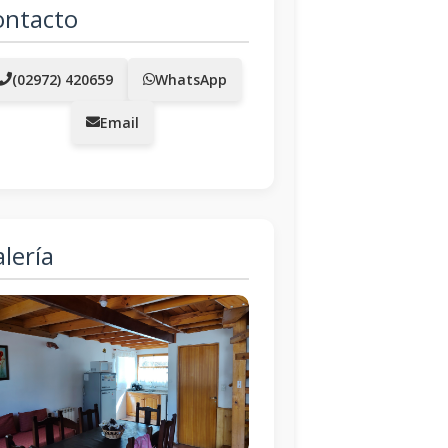
ontacto
(02972) 420659
WhatsApp
Email
lería