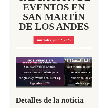
EVENTOS EN
SAN MARTÍN
DE LOS ANDES
miércoles, julio 2, 2025
San Martín de los Andes
San Martín de los Andes y Lag
promocionará su oferta para
Ranco avanzan en un acuerdo
congresos y eventos en Meet Up
binacional de cooperación
Argentina 2026.
turística y productiva.
Detalles de la noticia