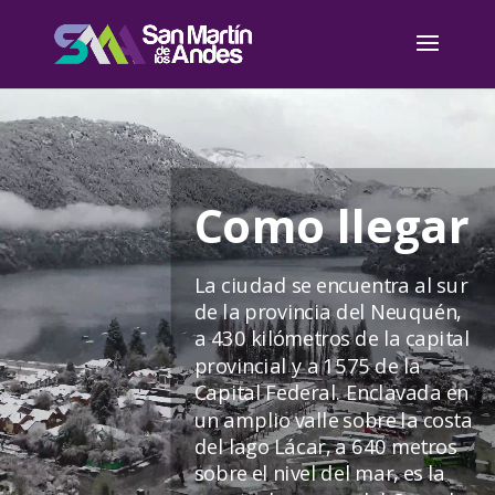
Reproductor
de
vídeo
Como llegar
La ciudad se encuentra al sur
de la provincia del Neuquén,
a 430 kilómetros de la capital
provincial y a 1575 de la
Capital Federal. Enclavada en
un amplio valle sobre la costa
del lago Lácar, a 640 metros
sobre el nivel del mar, es la