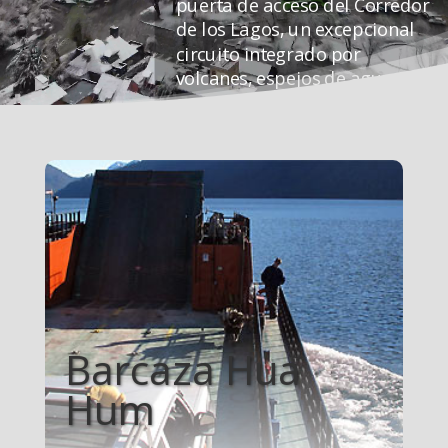
puerta de acceso del Corredor
de los Lagos, un excepcional
circuito integrado por
volcanes, espejos de agua,
arroyos, ríos y bosques
Barcaza Hua
Hum