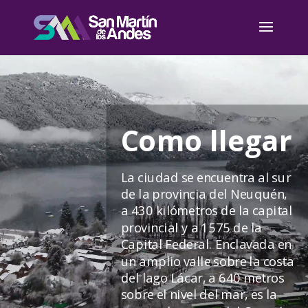
Reproductor
de
vídeo
Como llegar
La ciudad se encuentra al sur
de la provincia del Neuquén,
a 430 kilómetros de la capital
provincial y a 1575 de la
Capital Federal. Enclavada en
un amplio valle sobre la costa
del lago Lácar, a 640 metros
sobre el nivel del mar, es la