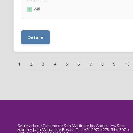
Wifi
Detalle
1
2
3
4
5
6
7
8
9
10
Secretaría de Turismo de San Martín de los Andes - Av. San
Martín y Juan Manuel de Rosas - Tel.: +54 2972 427315 Int 307 o