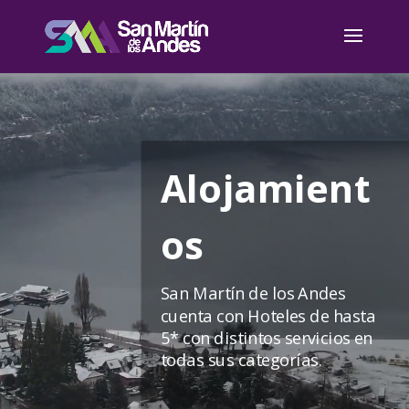
Reproductor
de
vídeo
Alojamient
os
San Martín de los Andes
cuenta con Hoteles de hasta
5* con distintos servicios en
todas sus categorías.